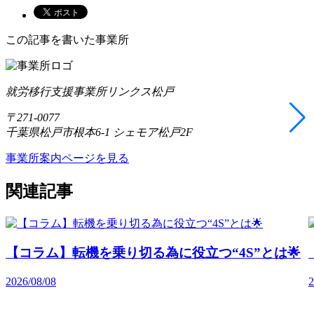
この記事を書いた事業所
就労移行支援事業所リンクス松戸
〒271-0077
千葉県松戸市根本6-1 シェモア松戸2F
事業所案内ページを見る
関連記事
【コラム】転機を乗り切る為に役立つ“4S”とは🌟
2026/08/08
2