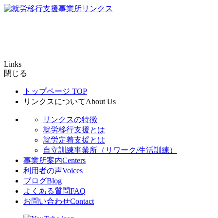
Links
閉じる
トップページ
TOP
リンクスについて
About Us
リンクスの特徴
就労移行支援とは
就労定着支援とは
自立訓練事業所（リワーク/生活訓練）
事業所案内
Centers
利用者の声
Voices
ブログ
Blog
よくある質問
FAQ
お問い合わせ
Contact