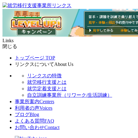
Links
閉じる
トップページ
TOP
リンクスについて
About Us
リンクスの特徴
就労移行支援とは
就労定着支援とは
自立訓練事業所（リワーク/生活訓練）
事業所案内
Centers
利用者の声
Voices
ブログ
Blog
よくある質問
FAQ
お問い合わせ
Contact