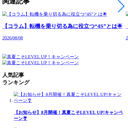
関連記事
【コラム】転機を乗り切る為に役立つ“4S”とは🌟
2026/08/08
2
人気記事
ランキング
【お知らせ】8月開催！真夏こそLEVEL UP!キャンペ
ーン🎐