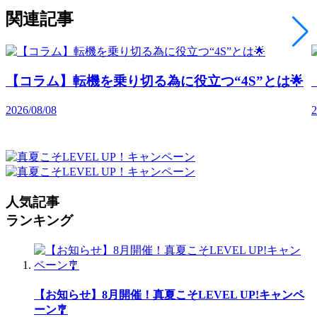
関連記事
【コラム】転機を乗り切る為に役立つ“4S”とは🌟
2026/08/08
2
人気記事
ランキング
【お知らせ】8月開催！真夏こそLEVEL UP!キャンペ
ーン🎐