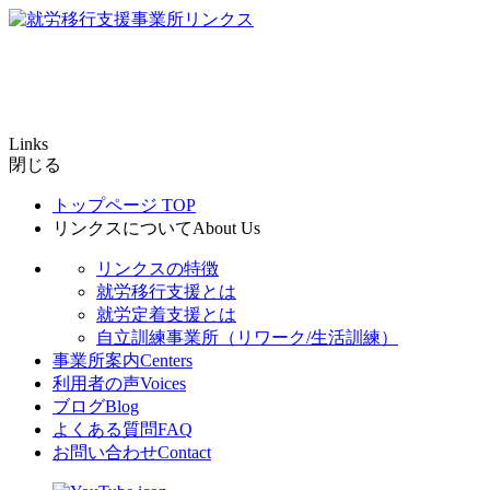
Links
閉じる
トップページ
TOP
リンクスについて
About Us
リンクスの特徴
就労移行支援とは
就労定着支援とは
自立訓練事業所（リワーク/生活訓練）
事業所案内
Centers
利用者の声
Voices
ブログ
Blog
よくある質問
FAQ
お問い合わせ
Contact