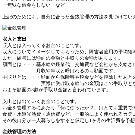
・無駄な借金をしない など
上記のためにも、自分に合った金銭管理の方法を見つけてい
収入と支出
収入とは入ってくるお金のことです。
収入についてイメージしてもらうため、障害者雇用の平均給
また、給与には額面の金額と手取りの金額があります。
額面とは・・・基本給や残業代、交通費など会社から支給さ
月収や年収と呼ばれるのも額面です。
手取りとは・・・額面から保険料や税金などを控除したあと
実際に受け取る給与の金額はこの手取りとな
およそ額面の8割が手取り金額と言われています。
支出とは出ていくお金のことです。
お金を管理するにあたり「何に使ったか？」はとても重要で
食費・水道光熱費・通信費など、一般的によく使われるカテ
その後自分が一人暮らしをすると仮定し1ヶ月の生活費を予
金銭管理の方法