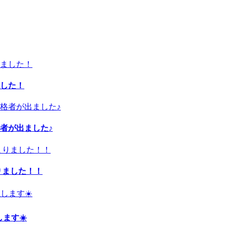
した！
者が出ました♪
りました！！
ます☀️