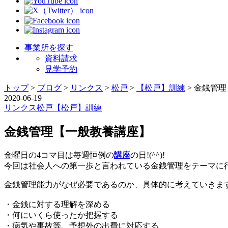
事業所を探す
資料請求
見学予約
トップ
>
ブログ
>
リンクス
>
松戸
>
【松戸】訓練
>
金銭管理
2020-06-19
リンクス
松戸
【松戸】訓練
金銭管理【一般教養講座】
金曜日の4コマ目は毎週恒例の
講座
の日!(^^)!
今回は社会人への第一歩と言われている金銭管理をテーマに
金銭管理能力がなぜ必要であるのか、具体的に考えていきま
・金銭に対する理解を深める
・何にいくら使ったか把握する
・病気や事故等、予想外の出費に対応する