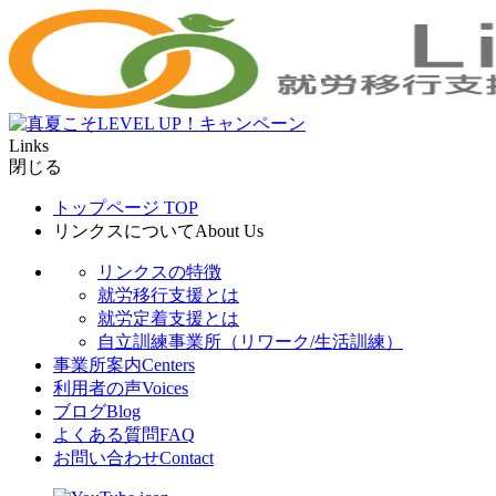
Links
閉じる
トップページ
TOP
リンクスについて
About Us
リンクスの特徴
就労移行支援とは
就労定着支援とは
自立訓練事業所（リワーク/生活訓練）
事業所案内
Centers
利用者の声
Voices
ブログ
Blog
よくある質問
FAQ
お問い合わせ
Contact