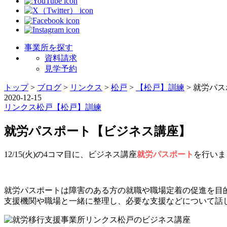
事業所を探す
資料請求
見学予約
トップ
>
ブログ
>
リンクス
>
松戸
>
【松戸】訓練
>
就労パス
2020-12-15
リンクス
松戸
【松戸】訓練
就労パスポート【ビジネス講座】
12/15(火)の4コマ目に、ビジネス講座
就労パスポート
を行いました
就労パスポートは障害のある方の就職や職場定着の促進を目的
支援機関や職場と一緒に整理し、必要な支援などについて話