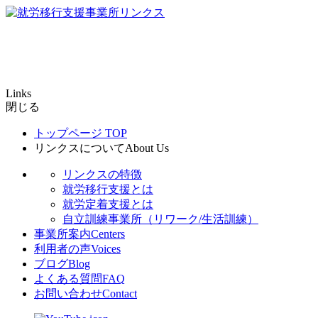
Links
閉じる
トップページ
TOP
リンクスについて
About Us
リンクスの特徴
就労移行支援とは
就労定着支援とは
自立訓練事業所（リワーク/生活訓練）
事業所案内
Centers
利用者の声
Voices
ブログ
Blog
よくある質問
FAQ
お問い合わせ
Contact