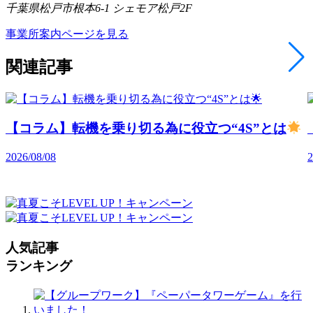
千葉県松戸市根本6-1 シェモア松戸2F
事業所案内ページを見る
関連記事
【コラム】転機を乗り切る為に役立つ“4S”とは
2026/08/08
2
人気記事
ランキング