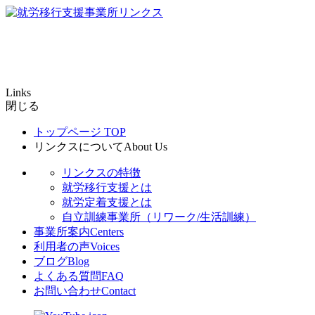
Links
閉じる
トップページ
TOP
リンクスについて
About Us
リンクスの特徴
就労移行支援とは
就労定着支援とは
自立訓練事業所（リワーク/生活訓練）
事業所案内
Centers
利用者の声
Voices
ブログ
Blog
よくある質問
FAQ
お問い合わせ
Contact