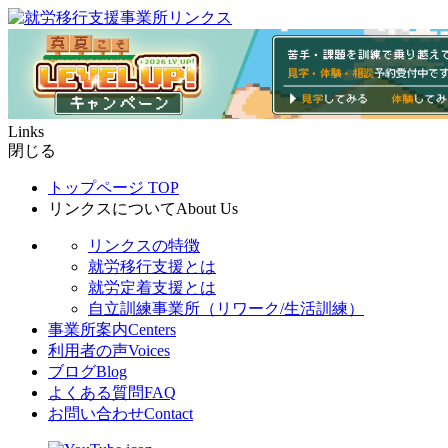
Links
閉じる
トップページ
TOP
リンクスについて
About Us
リンクスの特徴
就労移行支援とは
就労定着支援とは
自立訓練事業所（リワーク/生活訓練）
事業所案内
Centers
利用者の声
Voices
ブログ
Blog
よくある質問
FAQ
お問い合わせ
Contact