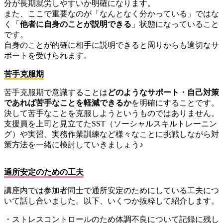
分が長期就労しやすいか明確になります。
また、ここで重要なのが「なんとなく分かっている」ではな
く「
他者に自身のことが説明できる
」状態になっていること
です。
自身のことが的確に相手に説明できると周りからも適切なサ
ポートを受けられます。
苦手克服期
苦手克服期で意識することは
どのようなサポート・自己対策
であれば苦手なことを軽減できるか
を明確にすることです。
決して苦手なことを克服しようというものではありません。
支援員を上司と見立てたSST（ソーシャルスキルトレーニン
グ）や実習、実務作業訓練など様々なことに挑戦しながら対
策方法を一緒に検討していきましょう♪
通所安定のための工夫
講座内では参加者同士で通所安定のためにしている工夫につ
いて話し合いました。以下、いくつか抜粋して紹介します。
・ストレスコントロールのため体調不良について記録に残し