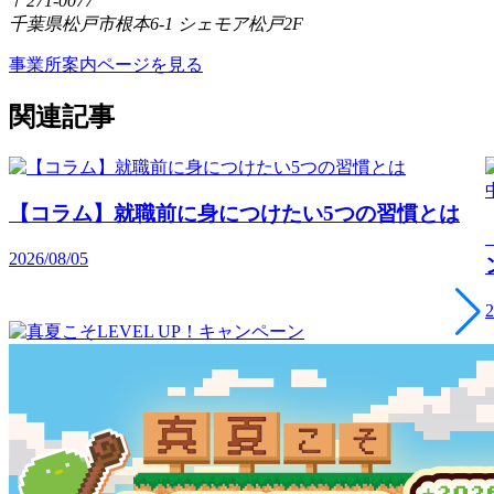
〒271-0077
千葉県松戸市根本6-1 シェモア松戸2F
事業所案内ページを見る
関連記事
【コラム】就職前に身につけたい5つの習慣とは
2026/08/05
2