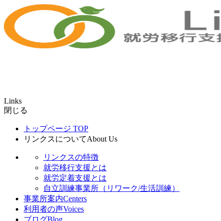
Links
閉じる
トップページ
TOP
リンクスについて
About Us
リンクスの特徴
就労移行支援とは
就労定着支援とは
自立訓練事業所（リワーク/生活訓練）
事業所案内
Centers
利用者の声
Voices
ブログ
Blog