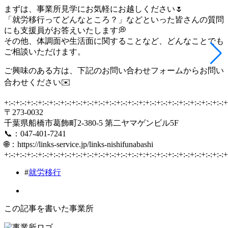
まずは、事業所見学にお気軽にお越しください🌷
「就労移行ってどんなところ？」などといった皆さんの質問
にも支援員がお答えいたします💭
その他、体調面や生活面に関することなど、どんなことでも
ご相談いただけます。
ご興味のある方は、下記のお問い合わせフォームからお問い
合わせください✉️
+:-:+:-:+:-:+:-:+:-:+:-:+:-:+:-:+:-:+:-:+:-:+:-:+:+:-:+:-:+:-:+:-:+:-:+:-:+:-:+
〒273-0032
千葉県船橋市葛飾町2-380-5 第二ヤマゲンビル5F
📞：047-401-7241
🌐：https://links-service.jp/links-nishifunabashi
+:-:+:-:+:-:+:-:+:-:+:-:+:-:+:-:+:-:+:-:+:-:+:-:+:+:-:+:-:+:-:+:-:+:-:+:-:+:-:+
#
就労移行
この記事を書いた事業所