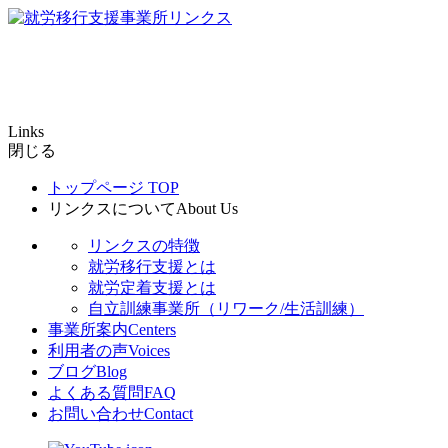
Links
閉じる
トップページ
TOP
リンクスについて
About Us
リンクスの特徴
就労移行支援とは
就労定着支援とは
自立訓練事業所（リワーク/生活訓練）
事業所案内
Centers
利用者の声
Voices
ブログ
Blog
よくある質問
FAQ
お問い合わせ
Contact