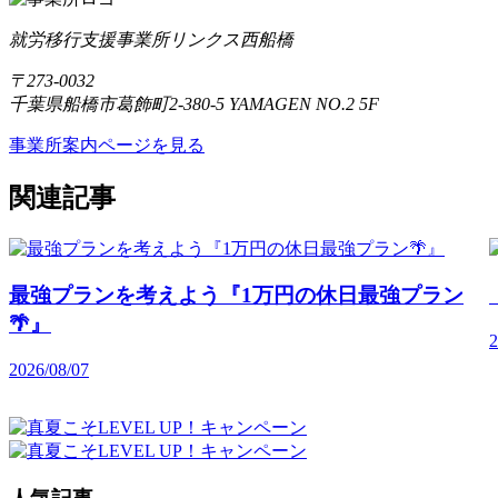
就労移行支援事業所リンクス西船橋
〒273-0032
千葉県船橋市葛飾町2-380-5 YAMAGEN NO.2 5F
事業所案内ページを見る
関連記事
最強プランを考えよう『1万円の休日最強プラン
🌴』
2
2026/08/07