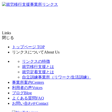
Links
閉じる
トップページ
TOP
リンクスについて
About Us
リンクスの特徴
就労移行支援とは
就労定着支援とは
自立訓練事業所（リワーク/生活訓練）
事業所案内
Centers
利用者の声
Voices
ブログ
Blog
よくある質問
FAQ
お問い合わせ
Contact