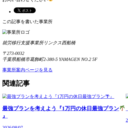
この記事を書いた事業所
就労移行支援事業所リンクス西船橋
〒273-0032
千葉県船橋市葛飾町2-380-5 YAMAGEN NO.2 5F
事業所案内ページを見る
関連記事
最強プランを考えよう『1万円の休日最強プラン
』
2
2026/08/07