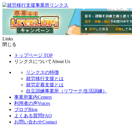
Links
閉じる
トップページ
TOP
リンクスについて
About Us
リンクスの特徴
就労移行支援とは
就労定着支援とは
自立訓練事業所（リワーク/生活訓練）
事業所案内
Centers
利用者の声
Voices
ブログ
Blog
よくある質問
FAQ
お問い合わせ
Contact