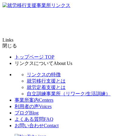
Links
閉じる
トップページ
TOP
リンクスについて
About Us
リンクスの特徴
就労移行支援とは
就労定着支援とは
自立訓練事業所（リワーク/生活訓練）
事業所案内
Centers
利用者の声
Voices
ブログ
Blog
よくある質問
FAQ
お問い合わせ
Contact