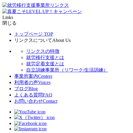
Links
閉じる
トップページ
TOP
リンクスについて
About Us
リンクスの特徴
就労移行支援とは
就労定着支援とは
自立訓練事業所（リワーク/生活訓練）
事業所案内
Centers
利用者の声
Voices
ブログ
Blog
よくある質問
FAQ
お問い合わせ
Contact