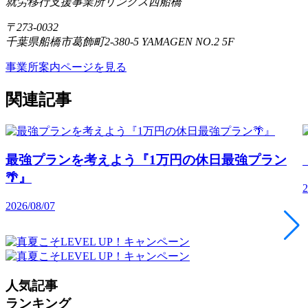
就労移行支援事業所リンクス西船橋
〒273-0032
千葉県船橋市葛飾町2-380-5 YAMAGEN NO.2 5F
事業所案内ページを見る
関連記事
最強プランを考えよう『1万円の休日最強プラン
🌴』
2
2026/08/07
人気記事
ランキング