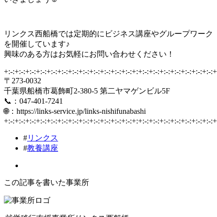
リンクス西船橋では定期的にビジネス講座やグループワーク
を開催しています♪
興味のある方はお気軽にお問い合わせください！
+:-:+:-:+:-:+:-:+:-:+:-:+:-:+:-:+:-:+:-:+:-:+:-:+:+:-:+:-:+:-:+:-:+:-:+:-:+:-:+
〒273-0032
千葉県船橋市葛飾町2-380-5 第二ヤマゲンビル5F
📞：047-401-7241
🌐：https://links-service.jp/links-nishifunabashi
+:-:+:-:+:-:+:-:+:-:+:-:+:-:+:-:+:-:+:-:+:-:+:-:+:+:-:+:-:+:-:+:-:+:-:+:-:+:-:+
#
リンクス
#
教養講座
この記事を書いた事業所