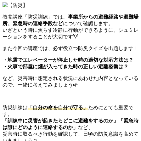
教養講座「防災訓練」では、
事業所からの避難経路や避難場
所、緊急時の連絡手段など
について確認します。
いざという時に焦らず冷静に行動ができるように、シュミレ
ーションをすることが大切です💡
また今回の講座では、必ず役立つ防災クイズを出題します！
・地震でエレベーターが停止した時の適切な対応方法は？
・火事で部屋に煙が入ってきた時の正しい避難姿勢は？
など、災害時に想定される状況にあわせた内容となっている
ので、一緒に考えてみましょう🌱
防災訓練は
「自分の命を自分で守る」
ためにとても重要で
す。
「訓練中に災害が起きたらどこに避難をするのか」「緊急時
は誰にどのように連絡するのか」
など、
災害時に取るべき行動を確認して、日頃の防災意識を高めて
いきましょう☺️