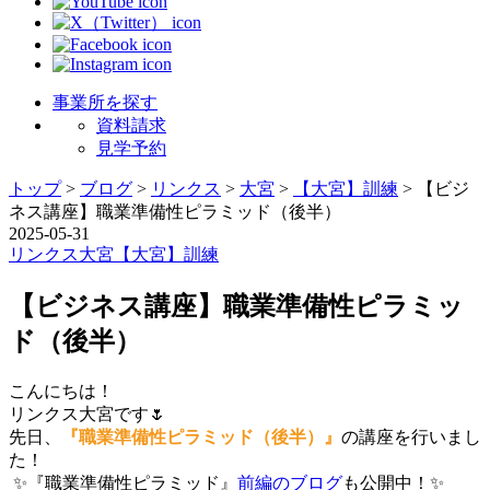
事業所を探す
資料請求
見学予約
トップ
>
ブログ
>
リンクス
>
大宮
>
【大宮】訓練
>
【ビジ
ネス講座】職業準備性ピラミッド（後半）
2025-05-31
リンクス
大宮
【大宮】訓練
【ビジネス講座】職業準備性ピラミッ
ド（後半）
こんにちは！
リンクス大宮です🌷
先日、
『職業準備性ピラミッド（後半）』
の講座を行いまし
た！
✨『職業準備性ピラミッド』
前編のブログ
も公開中！✨