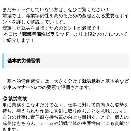
まだチェックしていない方は、ぜひご覧ください！
前編では、職業準備性を高めるための基礎となる重要なポイ
ントを詳しく解説しています。
安定した就労を目指すためのヒントが満載です！
本日は
「職業準備性ピラミッド」
より上段2つの力について
ご紹介します！
基本的労働習慣
「基本的労働習慣」は、大きく分けて
就労意欲
と基本的な
ビ
ジネスマナー
の2つの要素で評価されます。
◎ 就労意欲
単に業務をこなすだけでなく、仕事に対して前向きな姿勢を
持ち、与えられた作業に真剣に取り組むことを意味します。
自分の仕事に責任感を持ち質の向上を目指すことで、個人の
成長はもちろん、チームや組織全体の生産性向上にも貢献で
きます。