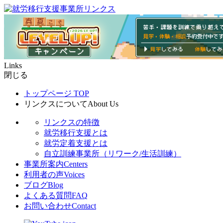
Links
閉じる
トップページ
TOP
リンクスについて
About Us
リンクスの特徴
就労移行支援とは
就労定着支援とは
自立訓練事業所（リワーク/生活訓練）
事業所案内
Centers
利用者の声
Voices
ブログ
Blog
よくある質問
FAQ
お問い合わせ
Contact