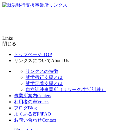
Links
閉じる
トップページ
TOP
リンクスについて
About Us
リンクスの特徴
就労移行支援とは
就労定着支援とは
自立訓練事業所（リワーク/生活訓練）
事業所案内
Centers
利用者の声
Voices
ブログ
Blog
よくある質問
FAQ
お問い合わせ
Contact