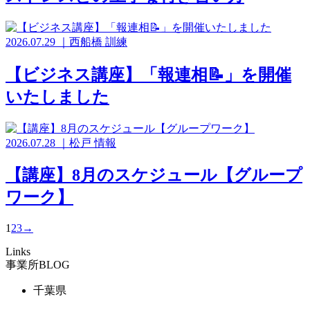
2026.07.29
｜
西船橋
訓練
【ビジネス講座】「報連相📝」を開催
いたしました
2026.07.28
｜
松戸
情報
【講座】8月のスケジュール【グループ
ワーク】
1
2
3
→
Links
事業所BLOG
千葉県