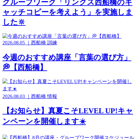
グループワーク「リンクス西船橋のキ
ャッチコピーを考えよう」を実施しま
した🔆
2026.08.05
｜
西船橋
訓練
今週のおすすめ講座「言葉の選び方」
💭【西船橋】
2026.08.03
｜
西船橋
情報
【お知らせ】真夏こそLEVEL UP!キャ
ンペーンを開催します☀️