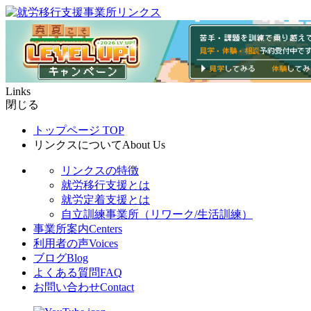
Links
閉じる
トップページ
TOP
リンクスについて
About Us
リンクスの特徴
就労移行支援とは
就労定着支援とは
自立訓練事業所（リワーク/生活訓練）
事業所案内
Centers
利用者の声
Voices
ブログ
Blog
よくある質問
FAQ
お問い合わせ
Contact