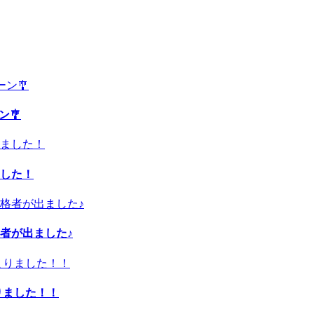
ン🎐
した！
者が出ました♪
りました！！