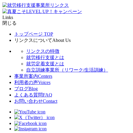
Links
閉じる
トップページ
TOP
リンクスについて
About Us
リンクスの特徴
就労移行支援とは
就労定着支援とは
自立訓練事業所（リワーク/生活訓練）
事業所案内
Centers
利用者の声
Voices
ブログ
Blog
よくある質問
FAQ
お問い合わせ
Contact