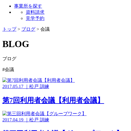
事業所を探す
資料請求
見学予約
トップ
>
ブログ
>
会議
BLOG
ブログ
#会議
2017.05.17
｜
松戸
訓練
第7回利用者会議【利用者会議】
2017.04.19
｜
松戸
訓練