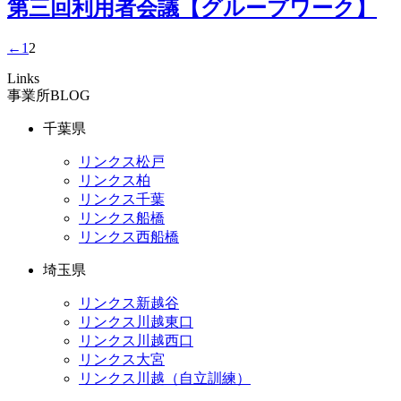
第三回利用者会議【グループワーク】
←
1
2
Links
事業所BLOG
千葉県
リンクス松戸
リンクス柏
リンクス千葉
リンクス船橋
リンクス西船橋
埼玉県
リンクス新越谷
リンクス川越東口
リンクス川越西口
リンクス大宮
リンクス川越（自立訓練）