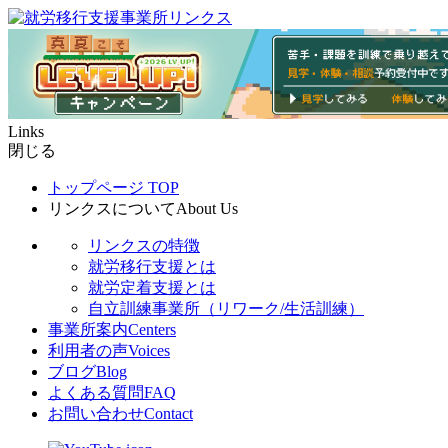
Links
閉じる
トップページ
TOP
リンクスについて
About Us
リンクスの特徴
就労移行支援とは
就労定着支援とは
自立訓練事業所（リワーク/生活訓練）
事業所案内
Centers
利用者の声
Voices
ブログ
Blog
よくある質問
FAQ
お問い合わせ
Contact