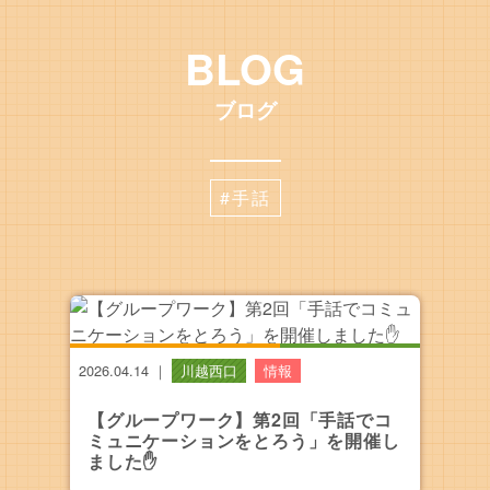
BLOG
ブログ
#手話
2026.04.14
｜
川越西口
情報
【グループワーク】第2回「手話でコ
ミュニケーションをとろう」を開催し
ました✋️