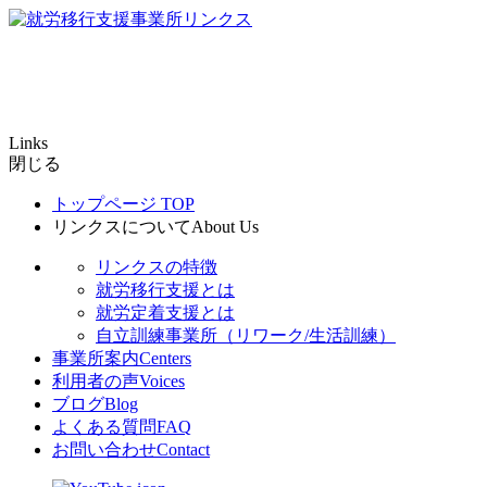
Links
閉じる
トップページ
TOP
リンクスについて
About Us
リンクスの特徴
就労移行支援とは
就労定着支援とは
自立訓練事業所（リワーク/生活訓練）
事業所案内
Centers
利用者の声
Voices
ブログ
Blog
よくある質問
FAQ
お問い合わせ
Contact