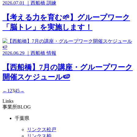
2026.07.01
｜
西船橋
訓練
【考える力を育む🌱】グループワーク
「脳トレ」を実施します！
2026.06.29
｜
西船橋
情報
【西船橋】7月の講座・グループワーク
開催スケジュール🍉
←
1
2
3
4
5
→
Links
事業所BLOG
千葉県
リンクス松戸
リンクス柏