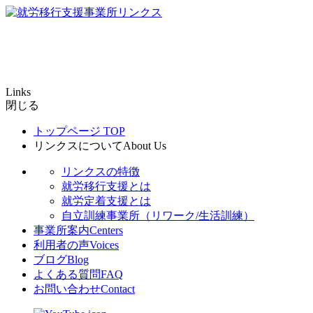
Links
閉じる
トップページ
TOP
リンクスについて
About Us
リンクスの特徴
就労移行支援とは
就労定着支援とは
自立訓練事業所（リワーク/生活訓練）
事業所案内
Centers
利用者の声
Voices
ブログ
Blog
よくある質問
FAQ
お問い合わせ
Contact