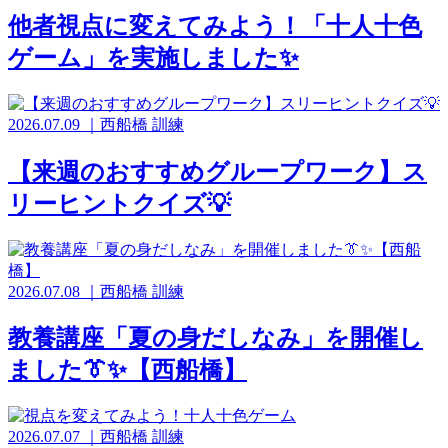
他者視点に変えてみよう！「十人十色
ゲーム」を実施しました✨️
2026.07.09
｜
西船橋
訓練
【来週のおすすめグループワーク】ス
リーヒントクイズ💡
2026.07.08
｜
西船橋
訓練
教養講座「夏の身だしなみ」を開催し
ました👔✨️【西船橋】
2026.07.07
｜
西船橋
訓練