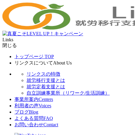
Links
閉じる
トップページ
TOP
リンクスについて
About Us
リンクスの特徴
就労移行支援とは
就労定着支援とは
自立訓練事業所（リワーク/生活訓練）
事業所案内
Centers
利用者の声
Voices
ブログ
Blog
よくある質問
FAQ
お問い合わせ
Contact