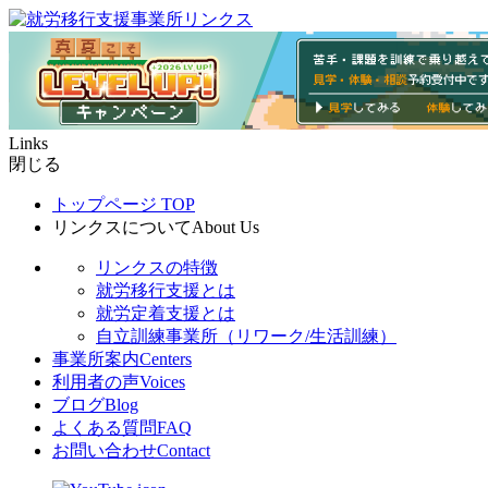
Links
閉じる
トップページ
TOP
リンクスについて
About Us
リンクスの特徴
就労移行支援とは
就労定着支援とは
自立訓練事業所（リワーク/生活訓練）
事業所案内
Centers
利用者の声
Voices
ブログ
Blog
よくある質問
FAQ
お問い合わせ
Contact