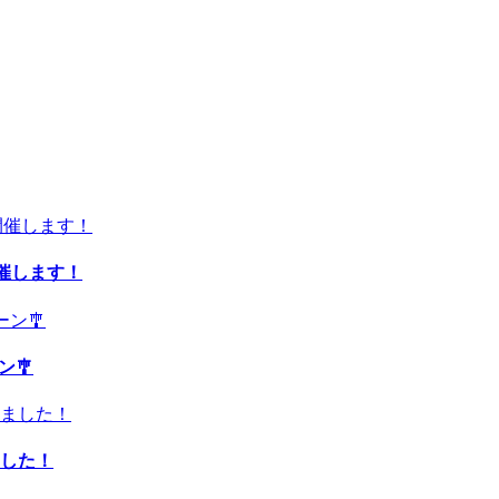
開催します！
ン🎐
した！