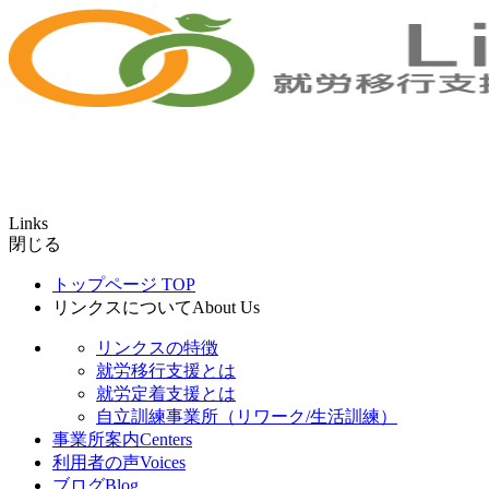
Links
閉じる
トップページ
TOP
リンクスについて
About Us
リンクスの特徴
就労移行支援とは
就労定着支援とは
自立訓練事業所（リワーク/生活訓練）
事業所案内
Centers
利用者の声
Voices
ブログ
Blog