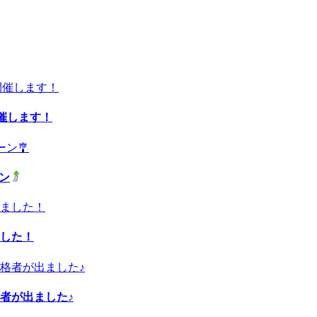
開催します！
ーン
した！
者が出ました♪