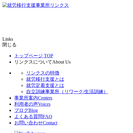
Links
閉じる
トップページ
TOP
リンクスについて
About Us
リンクスの特徴
就労移行支援とは
就労定着支援とは
自立訓練事業所（リワーク/生活訓練）
事業所案内
Centers
利用者の声
Voices
ブログ
Blog
よくある質問
FAQ
お問い合わせ
Contact