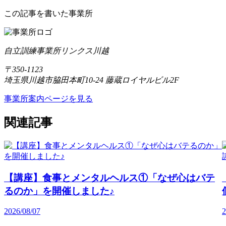
この記事を書いた事業所
自立訓練事業所リンクス川越
〒350-1123
埼玉県川越市脇田本町10-24 藤蔵ロイヤルビル2F
事業所案内ページを見る
関連記事
【講座】食事とメンタルヘルス①「なぜ心はバテ
るのか」を開催しました♪
2026/08/07
2