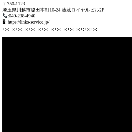
〒350-1123
埼玉県川越市脇田本町10-24 藤蔵ロイヤルビル2F
:049-238-4940
🖥: https://links-service.jp/
+:-:+:-:+:-:+:-:+:-:+:-:+:-:+:-:+:-:+:-:+:-:+:-:+:+:-:+:-: