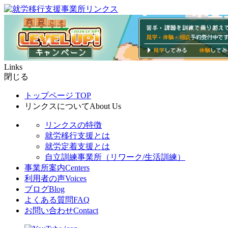
Links
閉じる
トップページ
TOP
リンクスについて
About Us
リンクスの特徴
就労移行支援とは
就労定着支援とは
自立訓練事業所（リワーク/生活訓練）
事業所案内
Centers
利用者の声
Voices
ブログ
Blog
よくある質問
FAQ
お問い合わせ
Contact