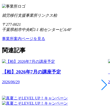
就労移行支援事業所リンクス柏
〒277-0021
千葉県柏市中央町2-1 柏センタービル4F
事業所案内ページを見る
関連記事
【柏】2026年7月の講座予定
2026/06/29
2