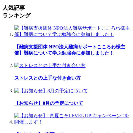
人気記事
ランキング
【難病支援団体 NPO法人難病サポートこころわ様主
催】難病について学ぶ勉強会に参加しました！
ストレスとの上手な付き合い方
【お知らせ】8月の予定について