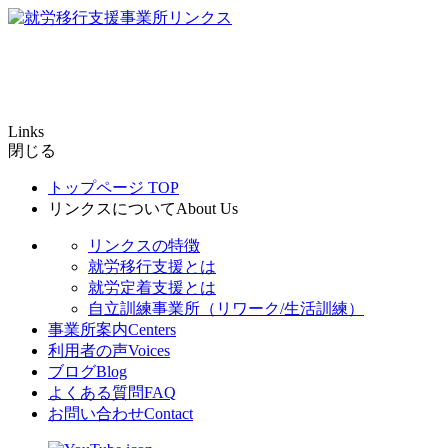
Links
閉じる
トップページ
TOP
リンクスについて
About Us
リンクスの特徴
就労移行支援とは
就労定着支援とは
自立訓練事業所（リワーク/生活訓練）
事業所案内
Centers
利用者の声
Voices
ブログ
Blog
よくある質問
FAQ
お問い合わせ
Contact