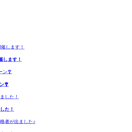
開催します！
ン🎐
した！