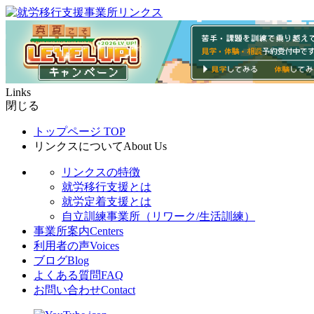
Links
閉じる
トップページ
TOP
リンクスについて
About Us
リンクスの特徴
就労移行支援とは
就労定着支援とは
自立訓練事業所（リワーク/生活訓練）
事業所案内
Centers
利用者の声
Voices
ブログ
Blog
よくある質問
FAQ
お問い合わせ
Contact