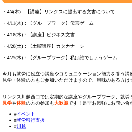
・4/4(木)：【講座】リンクスに提出する文書について
・4/11(木)：【グループワーク】伝言ゲーム
・4/18(木)：【講座】ビジネス文書
・4/20(土)：【土曜講座】カタカナーシ
・4/25(木)：【グループワーク】私は誰でしょうゲーム
今月も就労に役立つ講座やコミュニケーション能力を養う講
見学・体験の方もご参加いただけますので、興味のある方はぜ
リンクス川越西口では定期的な講座やグループワーク、就労
見学
や
体験
の方の参加も
大歓迎
です！是非お気軽にお問い合
#
イベント
#
就労移行支援
#
川越