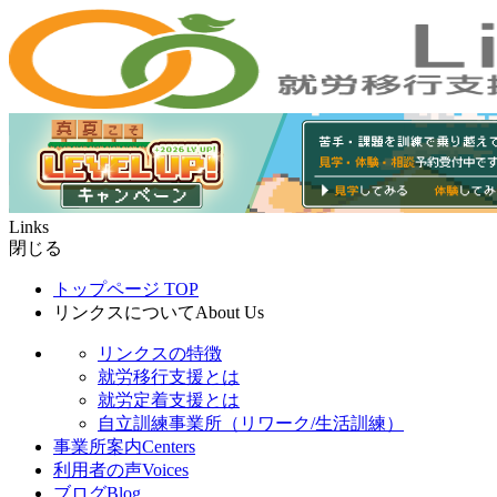
Links
閉じる
トップページ
TOP
リンクスについて
About Us
リンクスの特徴
就労移行支援とは
就労定着支援とは
自立訓練事業所（リワーク/生活訓練）
事業所案内
Centers
利用者の声
Voices
ブログ
Blog