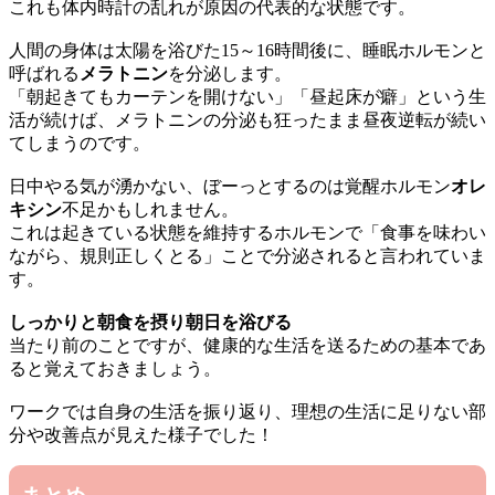
これも体内時計の乱れが原因の代表的な状態です。
人間の身体は太陽を浴びた15～16時間後に、睡眠ホルモンと
呼ばれる
メラトニン
を分泌します。
「朝起きてもカーテンを開けない」「昼起床が癖」という生
活が続けば、メラトニンの分泌も狂ったまま昼夜逆転が続い
てしまうのです。
日中やる気が湧かない、ぼーっとするのは覚醒ホルモン
オレ
キシン
不足かもしれません。
これは起きている状態を維持するホルモンで「食事を味わい
ながら、規則正しくとる」ことで分泌されると言われていま
す。
しっかりと朝食を摂り朝日を浴びる
当たり前のことですが、健康的な生活を送るための基本であ
ると覚えておきましょう。
ワークでは自身の生活を振り返り、理想の生活に足りない部
分や改善点が見えた様子でした！