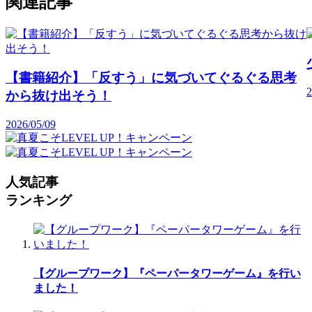
関連記事
【書籍紹介】「反すう」に気づいてぐるぐる思考
2
から抜け出そう！
2026/05/09
人気記事
ランキング
【グループワーク】『ペーパータワーゲーム』を行い
ました！