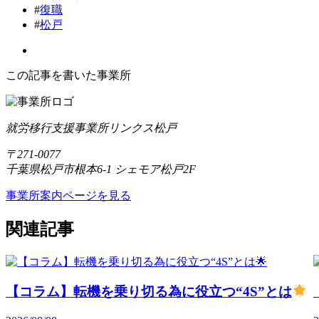
#
復職
#
松戸
この記事を書いた事業所
就労移行支援事業所リンクス松戸
〒271-0077
千葉県松戸市根本6-1 シェモア松戸2F
事業所案内ページを見る
関連記事
【コラム】転機を乗り切る為に役立つ“4S”とは