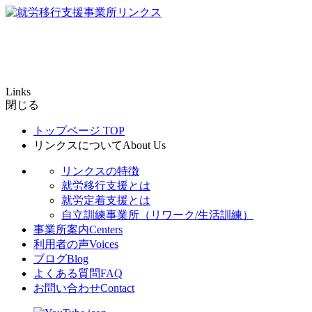
Links
閉じる
トップページ
TOP
リンクスについて
About Us
リンクスの特徴
就労移行支援とは
就労定着支援とは
自立訓練事業所（リワーク/生活訓練）
事業所案内
Centers
利用者の声
Voices
ブログ
Blog
よくある質問
FAQ
お問い合わせ
Contact