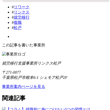
#
リワーク
#
リンクス
#
就労移行
#
復職
#
松戸
この記事を書いた事業所
就労移行支援事業所リンクス松戸
〒271-0077
千葉県松戸市根本6-1 シェモア松戸2F
事業所案内ページを見る
関連記事