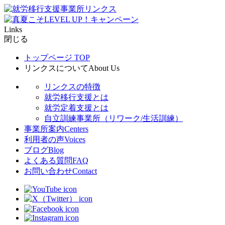
Links
閉じる
トップページ
TOP
リンクスについて
About Us
リンクスの特徴
就労移行支援とは
就労定着支援とは
自立訓練事業所（リワーク/生活訓練）
事業所案内
Centers
利用者の声
Voices
ブログ
Blog
よくある質問
FAQ
お問い合わせ
Contact