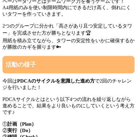
ペーパータワーとはチームワーク力を養うゲームです！
A4用紙のみを使い制限時間内にできるだけ高く、倒れにく
いタワーを作っていきます。
2つのグループに分かれ「高さがあり且つ安定しているタワ
ー」を完成させた方が勝ちとなります🏆️
用紙を積み立てながら、タワーの安定性をいかに確保するか
が勝敗のカギを握ります🔑
活動の様子
今回は
PDCAのサイクルを意識した進め方
で2回のチャレン
ジを行いました！
PDCAサイクルとはという以下4つの流れを繰り返しながら
進めることで、結果をより良いものにしていくという考え方
です♪
①
計画（Plan）
②
実行（Do）
③
確認（Check）