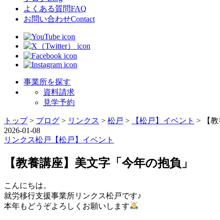
よくある質問
FAQ
お問い合わせ
Contact
事業所を探す
資料請求
見学予約
トップ
>
ブログ
>
リンクス
>
松戸
>
【松戸】イベント
>
【教
2026-01-08
リンクス
松戸
【松戸】イベント
【教養講座】美文字「今年の抱負」
こんにちは。
就労移行支援事業所リンクス松戸です♪
本年もどうぞよろしくお願いします