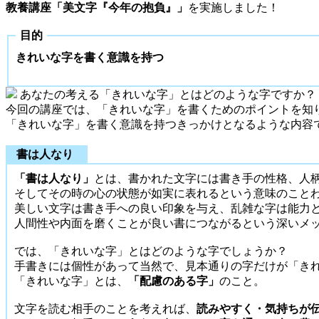
教養講座「美文字『今年の抱負』」
を実施しました！
目的
きれいな字を書く意識を持つ
あなたの考える「きれいな字」とはどのような字ですか？
今回の講座では、「きれいな字」を書くためのポイントを知
「きれいな字」を書く意識を持つきっかけとなるような内容
書は人なり
「書は人なり」
とは、書かれた文字には書き手の性格、人
そしてその時の心の状態が如実に表れるという意味のこと
美しい文字は書き手への良い印象を与え、乱雑な字は能力
人間性や内面を磨くことが良い書につながるという深いメ
では、「きれいな字」とはどのような字でしょうか？
手書きには個性があって当然で、見本通りの字だけが「き
「きれいな字」とは、
「配慮のある字」
のこと。
文字を読む相手のことを考えれば、
読みやすく・気持ちが