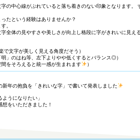
字の中心線がぶれていると落ち着きのない印象となります。 
まったという経験はありませんか？
ます。
文字全体の見やすさや美しさが向上し格段に字がきれいに見え
楽で文字が美しく見える角度だそう）
「明」のはね等、左下よりやや低くするとバランス◎）
空間をそろえると統一感が生まれます
）
の新年の抱負を「きれいな字」で書いて発表しました
るようになりたい」
感想をいただきました！