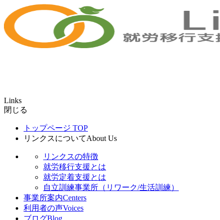
Links
閉じる
トップページ
TOP
リンクスについて
About Us
リンクスの特徴
就労移行支援とは
就労定着支援とは
自立訓練事業所（リワーク/生活訓練）
事業所案内
Centers
利用者の声
Voices
ブログ
Blog