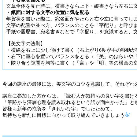
文章全体を見た時に、横書きなら上下・縦書きなら左右に文
・紙面に対する文字の位置に気を配る
年賀状を書いた際に、宛名面がやたらと右や左に寄ってし
文字の配置や並べ方、バランスのことを「字配り」と呼び
手紙や履歴書、宛名書きなどで「字配り」を意識すると、
【美文字の法則】
・横線を右上に少し傾けて書く（右上がり6度が手の移動が
・右下に重心を置いてバランスをとる（「美」のはらいや
・隣り合う隙間を均等に書く（「言」や「明」等の横画の
今回の講座の最後には、美文字のコツを意識して、それぞれ
講座に参加した方からは、「読む人が気持ちの良い字を書け
「筆跡から深層心理を読み取れるという話が面白かった」と
皆様も新年の抱負を「きれいな字」でしたためて、
気持ちを新たに目標に向かって取り組んでいきましょう