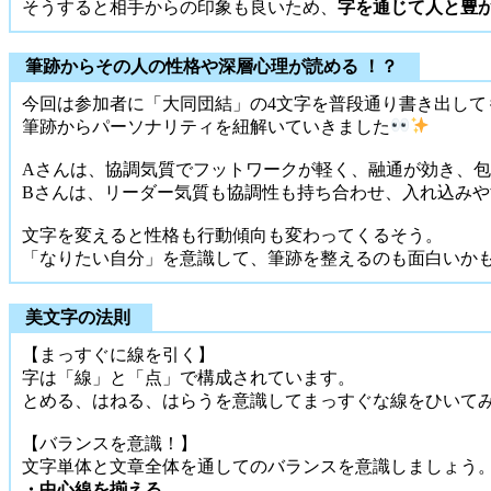
そうすると相手からの印象も良いため、
字を通じて人と豊
筆跡からその人の性格や深層心理が読める ！？
今回は参加者に「大同団結」の4文字を普段通り書き出して
筆跡からパーソナリティを紐解いていきました
Aさんは、協調気質でフットワークが軽く、融通が効き、
Bさんは、リーダー気質も協調性も持ち合わせ、入れ込み
文字を変えると性格も行動傾向も変わってくるそう。
「なりたい自分」を意識して、筆跡を整えるのも面白いか
美文字の法則
【まっすぐに線を引く】
字は「線」と「点」で構成されています。
とめる、はねる、はらうを意識してまっすぐな線をひいて
【バランスを意識！】
文字単体と文章全体を通してのバランスを意識しましょう
・中心線を揃える