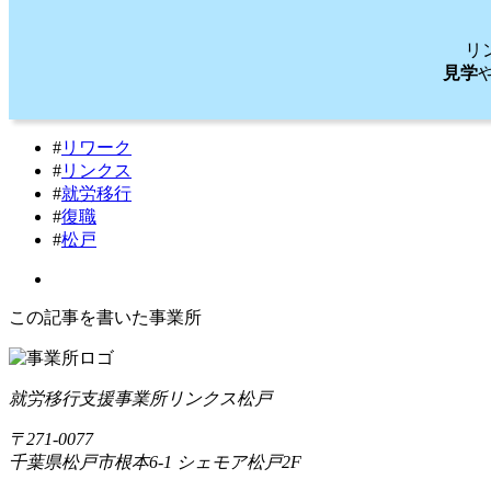
リ
見学
#
リワーク
#
リンクス
#
就労移行
#
復職
#
松戸
この記事を書いた事業所
就労移行支援事業所リンクス松戸
〒271-0077
千葉県松戸市根本6-1 シェモア松戸2F