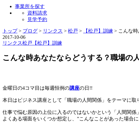
事業所を探す
資料請求
見学予約
トップ
>
ブログ
>
リンクス
>
松戸
>
【松戸】訓練
>
こんな時
2017-10-06
リンクス
松戸
【松戸】訓練
こんな時あなたならどうする？職場の
金曜日の4コマ目は毎週恒例の
講座
の日!!
本日はビジネス講座として「職場の人間関係」をテーマに取
仕事で悩む原因の上位に入るのではないかという「人間関係
よくある場面をいくつか想定し、”こんなことがあった場合に