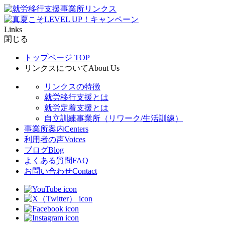
Links
閉じる
トップページ
TOP
リンクスについて
About Us
リンクスの特徴
就労移行支援とは
就労定着支援とは
自立訓練事業所（リワーク/生活訓練）
事業所案内
Centers
利用者の声
Voices
ブログ
Blog
よくある質問
FAQ
お問い合わせ
Contact