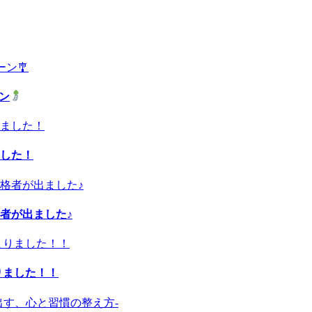
ーン
した！
者が出ました♪
りました！！