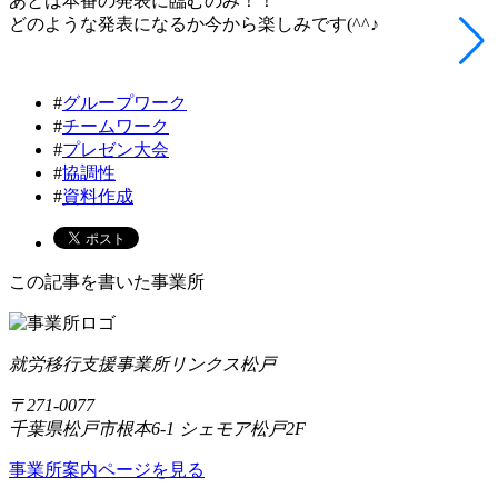
あとは本番の発表に臨むのみ！！
どのような発表になるか今から楽しみです(^^♪
#
グループワーク
#
チームワーク
#
プレゼン大会
#
協調性
#
資料作成
この記事を書いた事業所
就労移行支援事業所リンクス松戸
〒271-0077
千葉県松戸市根本6-1 シェモア松戸2F
事業所案内ページを見る