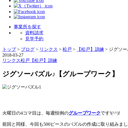
事業所を探す
資料請求
見学予約
トップ
>
ブログ
>
リンクス
>
松戸
>
【松戸】訓練
>
ジグソー
2018-03-27
リンクス
松戸
【松戸】訓練
ジグソーパズル♪【グループワーク】
火曜日の4コマ目は、毎週恒例の
グループワーク
です!(^^)!
前回と同様、今回も500ピースのパズルの作成に取り組みま