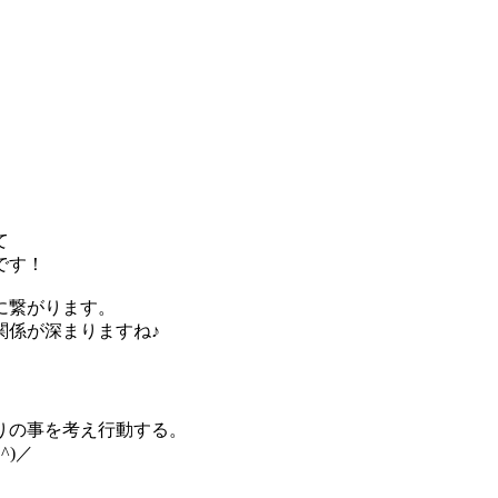
て
です！
に繋がります。
関係が深まりますね♪
りの事を考え行動する。
^)／