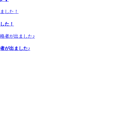
した！
者が出ました♪