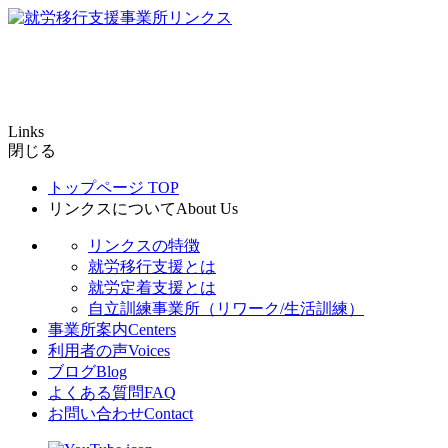
Links
閉じる
トップページ
TOP
リンクスについて
About Us
リンクスの特徴
就労移行支援とは
就労定着支援とは
自立訓練事業所（リワーク/生活訓練）
事業所案内
Centers
利用者の声
Voices
ブログ
Blog
よくある質問
FAQ
お問い合わせ
Contact