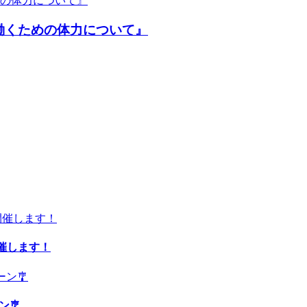
働くための体力について』
開催します！
ン🎐