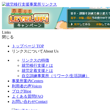
Links
閉じる
トップページ
TOP
リンクスについて
About Us
リンクスの特徴
就労移行支援とは
就労定着支援とは
自立訓練事業所（リワーク/生活訓練）
事業所案内
Centers
利用者の声
Voices
ブログ
Blog
よくある質問
FAQ
お問い合わせ
Contact