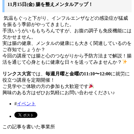
11月15日(金) 腸を整えメンタルアップ！
気温もぐっと下がり、インフルエンザなどの感染症が猛威
を振るう季節がやってきました。
手洗いうがいももちろんですが、お腹の調子も免疫機能には
欠かせません。
実は腸の健康、メンタルの健康にも大きく関連しているのを
ご存知でしょうか？
今回の講座では腸と心のつながりから予防方法まで解説！腸
活を通じて心身ともに健康な日々を送ってみませんか？
リンクス大宮
では、
毎週月曜と金曜の11:10〜12:00
に就労に
役立つ講座を定期開催！
ご見学やご体験の方の参加も大歓迎です
興味のある方はぜひお気軽にお問い合わせください♪
#
イベント
この記事を書いた事業所