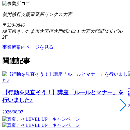
就労移行支援事業所リンクス大宮
〒330-0846
埼玉県さいたま市大宮区大門町3-82-1 大宮大門町ＭⅡビル
2F
事業所案内ページを見る
関連記事
【行動を見直そう！】講座「ルールとマナー」を
行いました♪
2
2026/08/07