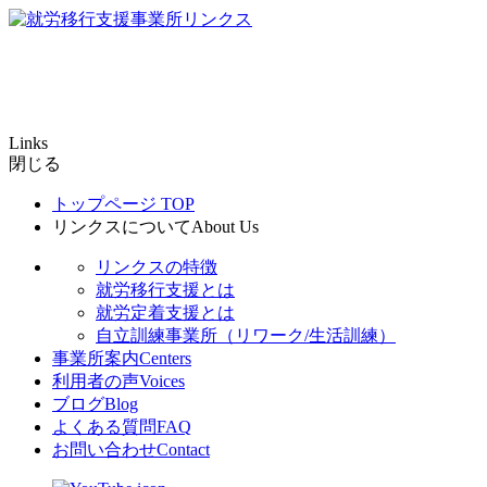
Links
閉じる
トップページ
TOP
リンクスについて
About Us
リンクスの特徴
就労移行支援とは
就労定着支援とは
自立訓練事業所（リワーク/生活訓練）
事業所案内
Centers
利用者の声
Voices
ブログ
Blog
よくある質問
FAQ
お問い合わせ
Contact