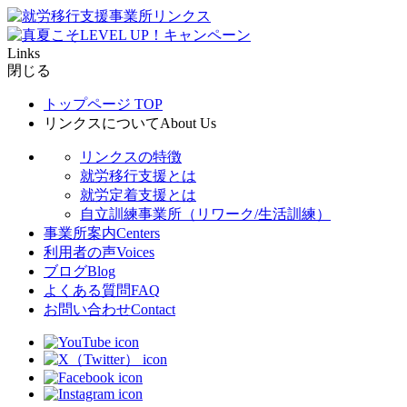
Links
閉じる
トップページ
TOP
リンクスについて
About Us
リンクスの特徴
就労移行支援とは
就労定着支援とは
自立訓練事業所（リワーク/生活訓練）
事業所案内
Centers
利用者の声
Voices
ブログ
Blog
よくある質問
FAQ
お問い合わせ
Contact