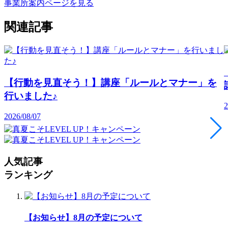
事業所案内ページを見る
関連記事
【行動を見直そう！】講座「ルールとマナー」を
行いました♪
2
2026/08/07
人気記事
ランキング
【お知らせ】8月の予定について