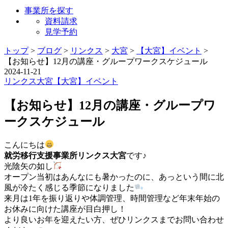
事業所を探す
資料請求
見学予約
トップ
>
ブログ
>
リンクス
>
大宮
>
【大宮】イベント
>
【お知らせ】12月の講座・グループワークスケジュール
2024-11-21
リンクス
大宮
【大宮】イベント
【お知らせ】12月の講座・グループワ
ークスケジュール
こんにちは
就労移行支援事業所リンクス大宮
です♪
光陰矢の如し
オープン当初はあんなにも暑かったのに、あっという間に北
風が冷たく感じる季節になりました
来月は1年を振り返りや体調管理、時間管理など年末年始の
お休みに向けた講座が目白押し！
より良いお年を迎えたい方、ぜひリンクスまでお問い合わせ