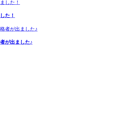
した！
者が出ました♪