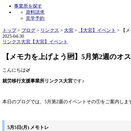
事業所を探す
資料請求
見学予約
トップ
>
ブログ
>
リンクス
>
大宮
>
【大宮】イベント
>
【メ
2025-04-30
リンクス
大宮
【大宮】イベント
【メモ力を上げよう🆙】5月第2週のオ
こんにちは🌿
就労移行支援事業所リンクス大宮
です♪
本日のブログでは、5月第2週のイベントその①をご案内しま
5月5日(月) メモトレ