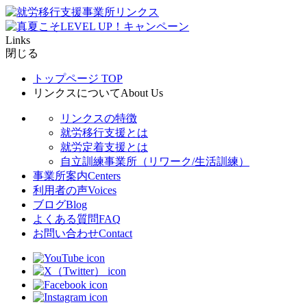
Links
閉じる
トップページ
TOP
リンクスについて
About Us
リンクスの特徴
就労移行支援とは
就労定着支援とは
自立訓練事業所（リワーク/生活訓練）
事業所案内
Centers
利用者の声
Voices
ブログ
Blog
よくある質問
FAQ
お問い合わせ
Contact