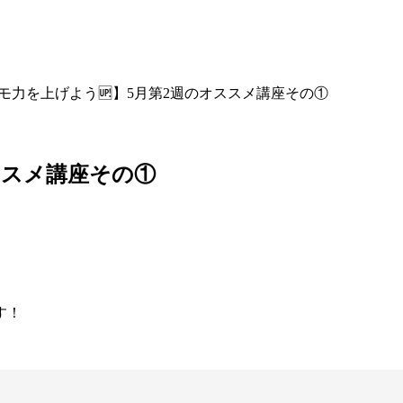
モ力を上げよう🆙】5月第2週のオススメ講座その①
ススメ講座その①
す！