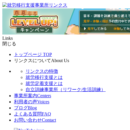
Links
閉じる
トップページ
TOP
リンクスについて
About Us
リンクスの特徴
就労移行支援とは
就労定着支援とは
自立訓練事業所（リワーク/生活訓練）
事業所案内
Centers
利用者の声
Voices
ブログ
Blog
よくある質問
FAQ
お問い合わせ
Contact