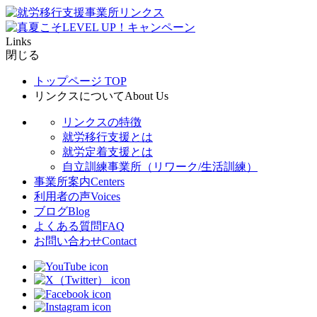
Links
閉じる
トップページ
TOP
リンクスについて
About Us
リンクスの特徴
就労移行支援とは
就労定着支援とは
自立訓練事業所（リワーク/生活訓練）
事業所案内
Centers
利用者の声
Voices
ブログ
Blog
よくある質問
FAQ
お問い合わせ
Contact