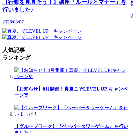
【行動を見直そう！】講座「ルールとマナー」を
行いました♪
2
2026/08/07
人気記事
ランキング
【お知らせ】8月開催！真夏こそLEVEL UP!キャンペ
ーン🎐
【グループワーク】『ペーパータワーゲーム』を行い
ました！