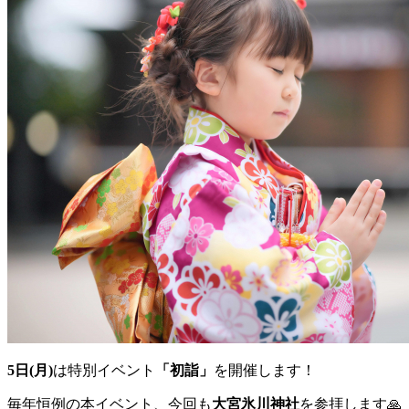
5日(月)
は特別イベント
「初詣」
を開催します！
毎年恒例の本イベント、今回も
大宮氷川神社
を参拝します🙏