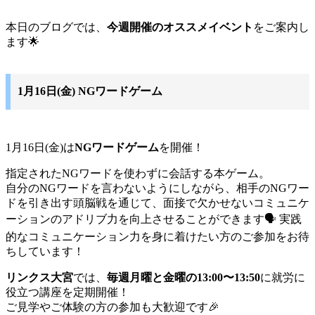
本日のブログでは、
今週開催のオススメイベント
をご案内し
ます🌟
1月16日(金) NGワードゲーム
1月16日(金)は
NGワードゲーム
を開催！
指定されたNGワードを使わずに会話する本ゲーム。
自分のNGワードを言わないようにしながら、相手のNGワー
ドを引き出す頭脳戦を通じて、面接で欠かせないコミュニケ
ーションのアドリブ力を向上させることができます🗣️ 実践
的なコミュニケーション力を身に着けたい方のご参加をお待
ちしています！
リンクス大宮
では、
毎週月曜と金曜の13:00〜13:50
に就労に
役立つ講座を定期開催！
ご見学やご体験の方の参加も大歓迎です🎉