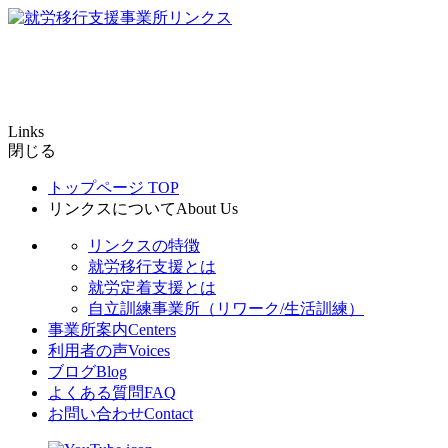
Links
閉じる
トップページ
TOP
リンクスについて
About Us
リンクスの特徴
就労移行支援とは
就労定着支援とは
自立訓練事業所（リワーク/生活訓練）
事業所案内
Centers
利用者の声
Voices
ブログ
Blog
よくある質問
FAQ
お問い合わせ
Contact