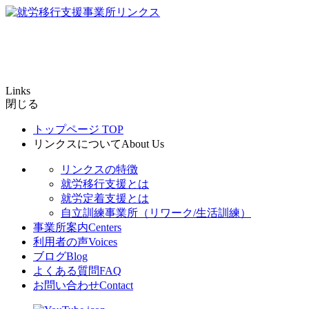
Links
閉じる
トップページ
TOP
リンクスについて
About Us
リンクスの特徴
就労移行支援とは
就労定着支援とは
自立訓練事業所（リワーク/生活訓練）
事業所案内
Centers
利用者の声
Voices
ブログ
Blog
よくある質問
FAQ
お問い合わせ
Contact