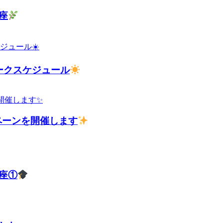
座
ークスケジュール
ンペーンを開催します
座①