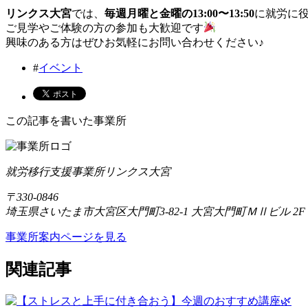
リンクス大宮
では、
毎週月曜と金曜の13:00〜13:50
に就労に
ご見学やご体験の方の参加も大歓迎です
興味のある方はぜひお気軽にお問い合わせください♪
#
イベント
この記事を書いた事業所
就労移行支援事業所リンクス大宮
〒330-0846
埼玉県さいたま市大宮区大門町3-82-1 大宮大門町ＭⅡビル 2F
事業所案内ページを見る
関連記事