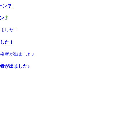
ーン
した！
者が出ました♪