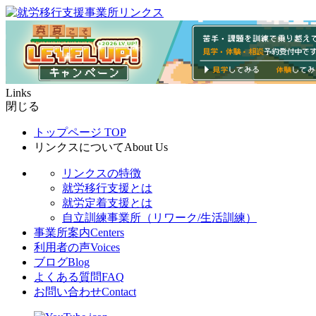
Links
閉じる
トップページ
TOP
リンクスについて
About Us
リンクスの特徴
就労移行支援とは
就労定着支援とは
自立訓練事業所（リワーク/生活訓練）
事業所案内
Centers
利用者の声
Voices
ブログ
Blog
よくある質問
FAQ
お問い合わせ
Contact