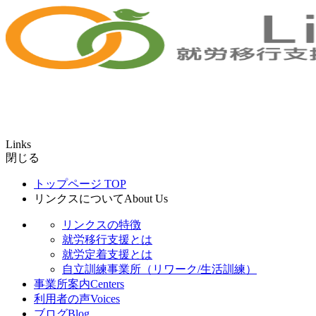
Links
閉じる
トップページ
TOP
リンクスについて
About Us
リンクスの特徴
就労移行支援とは
就労定着支援とは
自立訓練事業所（リワーク/生活訓練）
事業所案内
Centers
利用者の声
Voices
ブログ
Blog