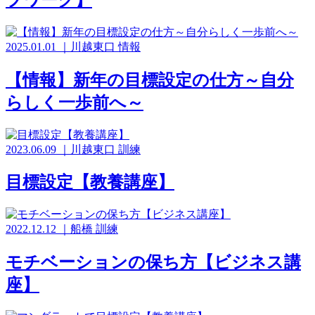
2025.01.01
｜
川越東口
情報
【情報】新年の目標設定の仕方～自分
らしく一歩前へ～
2023.06.09
｜
川越東口
訓練
目標設定【教養講座】
2022.12.12
｜
船橋
訓練
モチベーションの保ち方【ビジネス講
座】