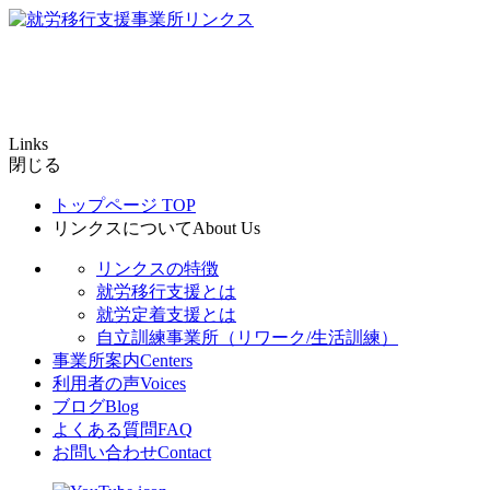
Links
閉じる
トップページ
TOP
リンクスについて
About Us
リンクスの特徴
就労移行支援とは
就労定着支援とは
自立訓練事業所（リワーク/生活訓練）
事業所案内
Centers
利用者の声
Voices
ブログ
Blog
よくある質問
FAQ
お問い合わせ
Contact