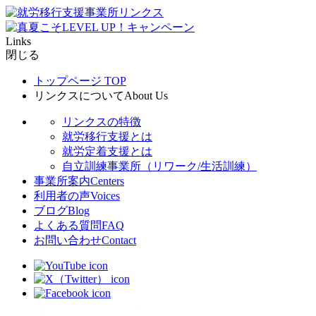
Links
閉じる
トップページ
TOP
リンクスについて
About Us
リンクスの特徴
就労移行支援とは
就労定着支援とは
自立訓練事業所（リワーク/生活訓練）
事業所案内
Centers
利用者の声
Voices
ブログ
Blog
よくある質問
FAQ
お問い合わせ
Contact