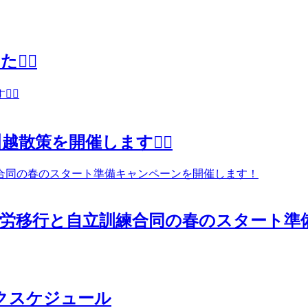
‍♀️
策を開催します🚶‍♂️
木)に就労移行と自立訓練合同の春のスター
クスケジュール