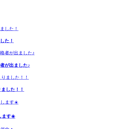
した！
者が出ました♪
りました！！
ます☀️