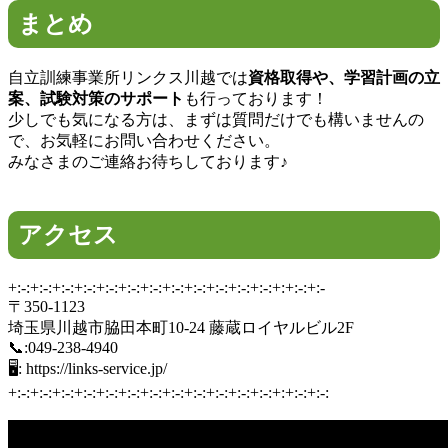
まとめ
自立訓練事業所リンクス川越では
資格取得や、学習計画の立
案、試験対策のサポート
も行っております！
少しでも気になる方は、まずは質問だけでも構いませんの
で、お気軽にお問い合わせください。
みなさまのご連絡お待ちしております♪
アクセス
+:-:+:-:+:-:+:-:+:-:+:-:+:-:+:-:+:-:+:-:+:-:+:-:+:+:-:+:-
〒350-1123
埼玉県川越市脇田本町10-24 藤蔵ロイヤルビル2F
📞:049-238-4940
🖥: https://links-service.jp/
+:-:+:-:+:-:+:-:+:-:+:-:+:-:+:-:+:-:+:-:+:-:+:-:+:+:-:+:-: