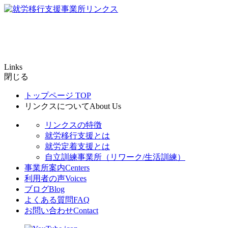
Links
閉じる
トップページ
TOP
リンクスについて
About Us
リンクスの特徴
就労移行支援とは
就労定着支援とは
自立訓練事業所（リワーク/生活訓練）
事業所案内
Centers
利用者の声
Voices
ブログ
Blog
よくある質問
FAQ
お問い合わせ
Contact