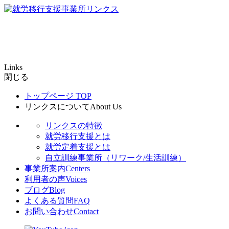
Links
閉じる
トップページ
TOP
リンクスについて
About Us
リンクスの特徴
就労移行支援とは
就労定着支援とは
自立訓練事業所（リワーク/生活訓練）
事業所案内
Centers
利用者の声
Voices
ブログ
Blog
よくある質問
FAQ
お問い合わせ
Contact