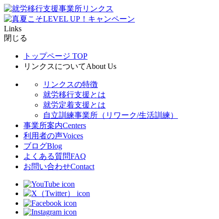
Links
閉じる
トップページ
TOP
リンクスについて
About Us
リンクスの特徴
就労移行支援とは
就労定着支援とは
自立訓練事業所（リワーク/生活訓練）
事業所案内
Centers
利用者の声
Voices
ブログ
Blog
よくある質問
FAQ
お問い合わせ
Contact