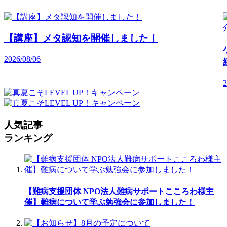
【講座】メタ認知を開催しました！
2026/08/06
2
人気記事
ランキング
【難病支援団体 NPO法人難病サポートこころわ様主
催】難病について学ぶ勉強会に参加しました！